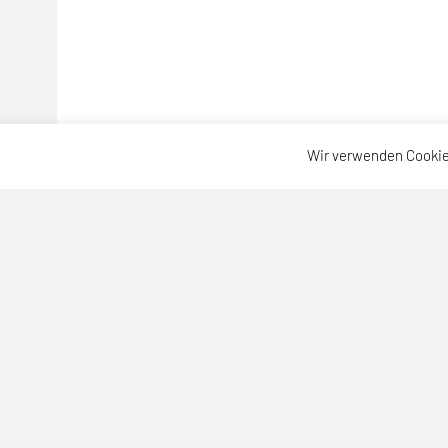
Wir verwenden Cookie
SPORTUNION Neuhofen
Sportallee 64, 4501 Neuhofen
Telefon: +43 664-3904476
E-Mail:
christoph.patzalt@unionneuhofen.at
ZVR-Zahl: 742243588