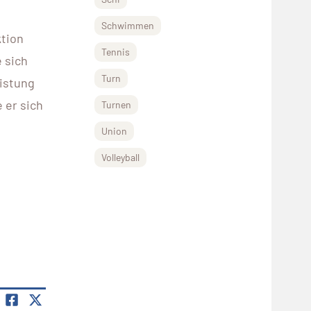
Schwimmen
tion
Tennis
 sich
Turn
istung
 er sich
Turnen
Union
Volleyball