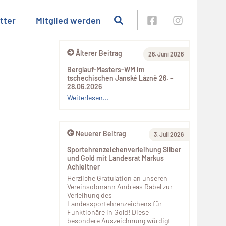
tter
Mitglied werden
Älterer Beitrag
26. Juni 2026
Berglauf-Masters-WM im
tschechischen Janské Lázně 26. –
28.06.2026
Weiterlesen...
Neuerer Beitrag
3. Juli 2026
Sportehrenzeichenverleihung Silber
und Gold mit Landesrat Markus
Achleitner
Herzliche Gratulation an unseren
Vereinsobmann Andreas Rabel zur
Verleihung des
Landessportehrenzeichens für
Funktionäre in Gold! Diese
besondere Auszeichnung würdigt