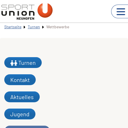
Startseite
Turnen
Wettbewerbe
Turnen
Kontakt
Aktuelles
Jugend