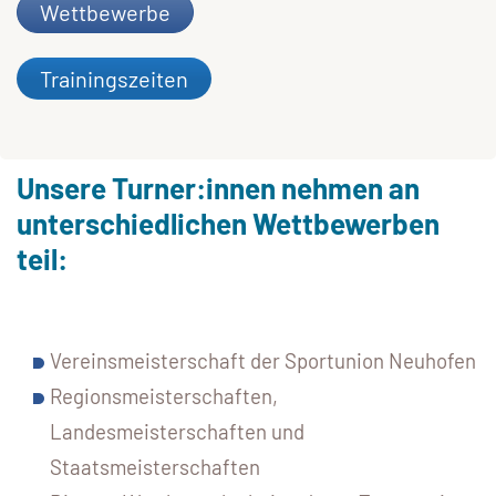
Wettbewerbe
Trainingszeiten
Unsere Turner:innen nehmen an
unterschiedlichen Wettbewerben
teil:
Vereinsmeisterschaft der Sportunion Neuhofen
Regionsmeisterschaften,
Landesmeisterschaften und
Staatsmeisterschaften