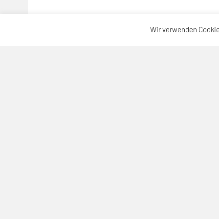
Wir verwenden Cookie
SPORTUNION Neuhofen
Sportallee 64, 4501 Neuhofen
Telefon: +43 664-3904476
E-Mail:
christoph.patzalt@unionneuhofen.at
ZVR-Zahl: 742243588