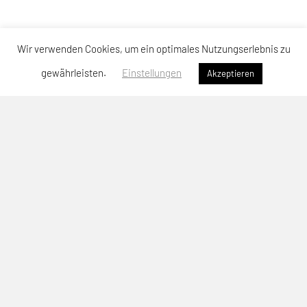
Wir verwenden Cookies, um ein optimales Nutzungserlebnis zu
gewährleisten.
Einstellungen
Akzeptieren
SPORTUNION Neuhofen
Sportallee 64, 4501 Neuhofen
Telefon: +43 664-3904476
E-Mail:
christoph.patzalt@unionneuhofen.at
ZVR-Zahl: 742243588
Anmeldung Newsletter