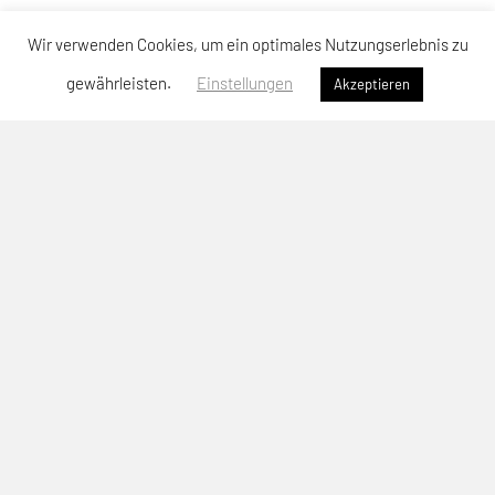
Wir verwenden Cookies, um ein optimales Nutzungserlebnis zu
gewährleisten.
Einstellungen
Akzeptieren
SPORTUNION Neuhofen
Sportallee 64, 4501 Neuhofen
Telefon: +43 664-3904476
E-Mail:
christoph.patzalt@unionneuhofen.at
ZVR-Zahl: 742243588
Anmeldung Newsletter
Impressum
Datenschutzerklärung