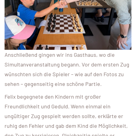
Anschließend gingen wir ins Gasthaus, wo die
Simultanveranstaltung begann. Vor dem ersten Zug
wünschten sich die Spieler – wie auf den Fotos zu
sehen – gegenseitig eine schöne Partie.
Felix begegnete den Kindern mit großer
Freundlichkeit und Geduld. Wenn einmal ein
ungültiger Zug gespielt werden sollte, erklärte er
ruhig den Fehler und gab dem Kind die Möglichkeit,
den Zug zu korrigieren. Gleichzeitig spielte er