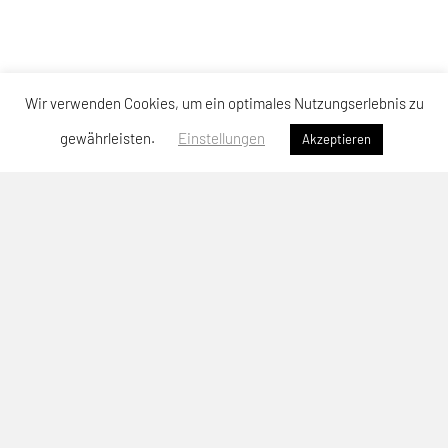
Wir verwenden Cookies, um ein optimales Nutzungserlebnis zu
gewährleisten.
Einstellungen
Akzeptieren
SPORTUNION Neuhofen
Sportallee 64, 4501 Neuhofen
Telefon: +43 664-3904476
E-Mail:
christoph.patzalt@unionneuhofen.at
ZVR-Zahl: 742243588
Anmeldung Newsletter