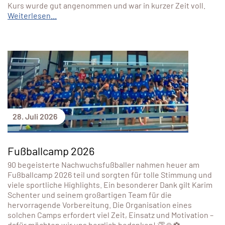
Kurs wurde gut angenommen und war in kurzer Zeit voll.
Weiterlesen...
28. Juli 2026
Fußballcamp 2026
90 begeisterte Nachwuchsfußballer nahmen heuer am
Fußballcamp 2026 teil und sorgten für tolle Stimmung und
viele sportliche Highlights. Ein besonderer Dank gilt Karim
Schenter und seinem großartigen Team für die
hervorragende Vorbereitung. Die Organisation eines
solchen Camps erfordert viel Zeit, Einsatz und Motivation –
dafür möchten wir uns herzlich bedanken! 👏🙏⚽