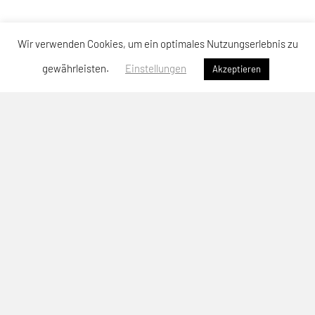
Wir verwenden Cookies, um ein optimales Nutzungserlebnis zu
gewährleisten.
Einstellungen
Akzeptieren
SPORTUNION Neuhofen
Sportallee 64, 4501 Neuhofen
Telefon: +43 664-3904476
E-Mail:
christoph.patzalt@unionneuhofen.at
ZVR-Zahl: 742243588
Anmeldung Newsletter
Impressum
Datenschutzerklärung