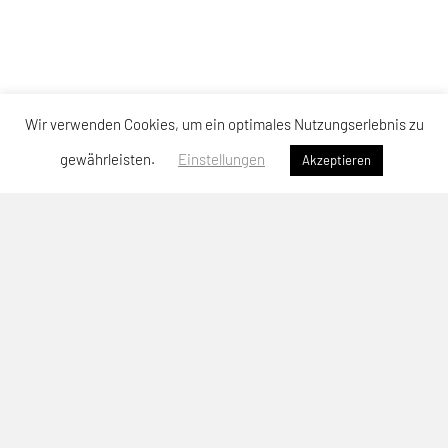
Wir verwenden Cookies, um ein optimales Nutzungserlebnis zu
gewährleisten.
Einstellungen
Akzeptieren
SPORTUNION Neuhofen
Sportallee 64, 4501 Neuhofen
Telefon: +43 664-3904476
E-Mail:
christoph.patzalt@unionneuhofen.at