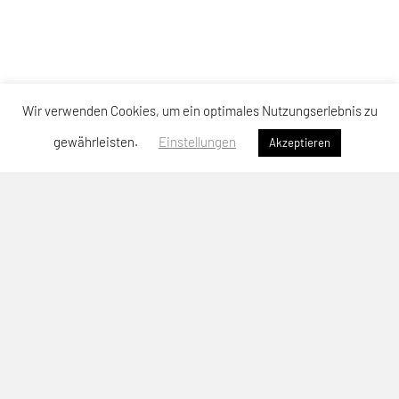
Wir verwenden Cookies, um ein optimales Nutzungserlebnis zu
gewährleisten.
Einstellungen
Akzeptieren
SPORTUNION Neuhofen
Sportallee 64, 4501 Neuhofen
Telefon: +43 664-3904476
E-Mail:
christoph.patzalt@unionneuhofen.at