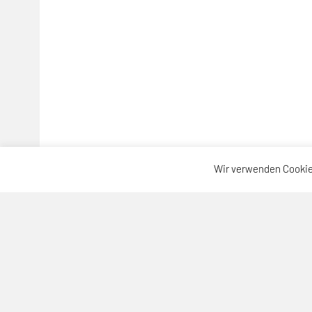
Wir verwenden Cookie
SPORTUNION Neuhofen
Sportallee 64, 4501 Neuhofen
Telefon: +43 664-3904476